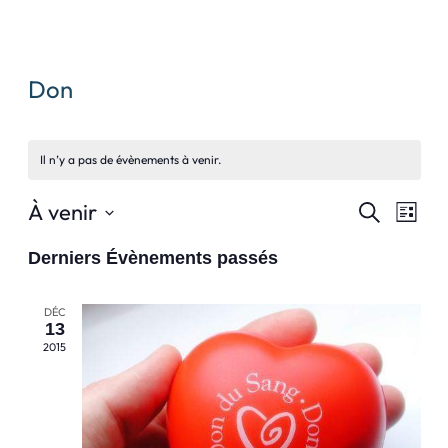
Don
Il n’y a pas de évènements à venir.
Recher
Nav
À venir
Recherche
Liste
Sélectionnez
De
Et
Derniers Évènements passés
une
Vue
Naviga
date.
Évè
DÉC
De
13
2015
Vues
Évène