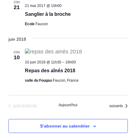
DIM
21 mai 2017 @ 10h00
21
Sanglier à la broche
Ecole
Faucon
juin 2018
DIM
10
10 juin 2018 @ 11h30
–
16h00
Repas des aînés 2018
salle du Fougau
Faucon, France
Évènements
Aujourd'hui
précédents
Évènements
suivants
S’abonner au calendrier