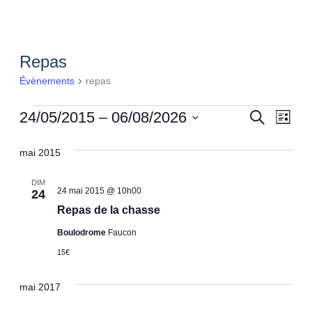
Repas
Évènements
repas
Évènements
Reche
Nav
24/05/2015
 – 
06/08/2026
Recherche
Liste
De
Sélectionnez
Et
une
mai 2015
Vue
Naviga
date.
Évè
De
DIM
24 mai 2015 @ 10h00
24
Vues
Repas de la chasse
Évène
Boulodrome
Faucon
15€
mai 2017