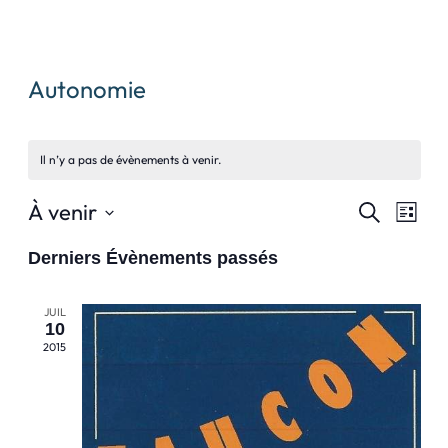
Autonomie
Il n’y a pas de évènements à venir.
Recher
Nav
À venir
Recherche
Liste
Sélectionnez
De
Et
Derniers Évènements passés
une
Vue
Naviga
date.
Évè
JUIL
De
10
2015
Vues
Évène