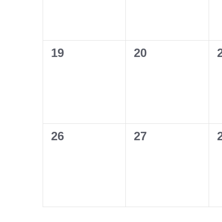
0
0
19
20
évènement,
évènement,
0
0
26
27
évènement,
évènement,