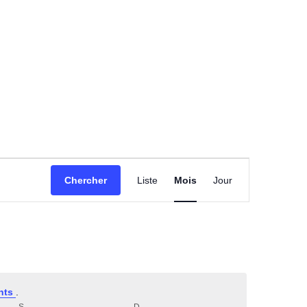
Navigation
Chercher
Liste
Mois
Jour
De
Vues
Évènement
nts
.