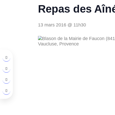
Repas des Aîn
13 mars 2016 @ 11h30



