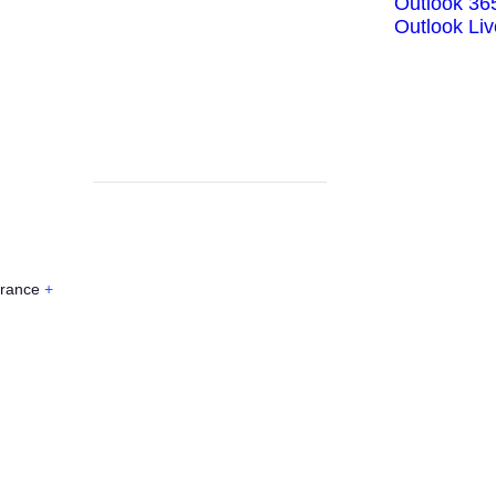
Outlook 36
Outlook Liv
rance
+