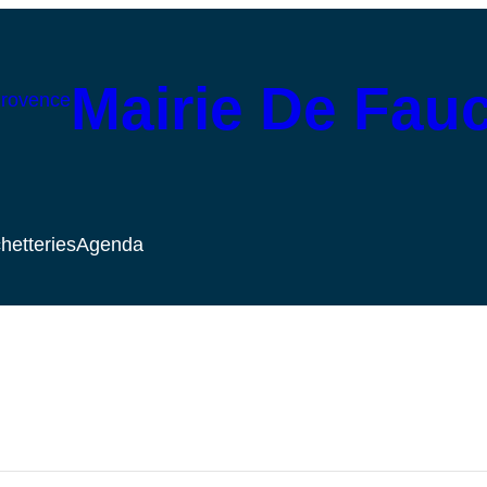
Mairie De Fau
hetteries
Agenda