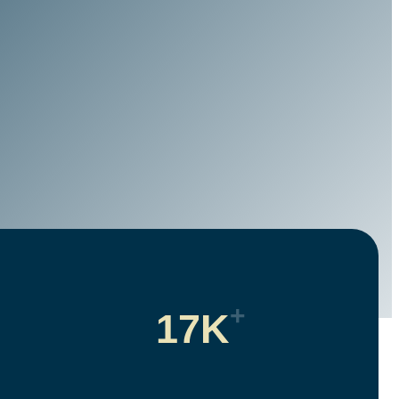
+
17K