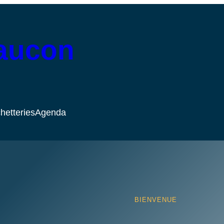
Faucon
hetteries
Agenda
BIENVENUE