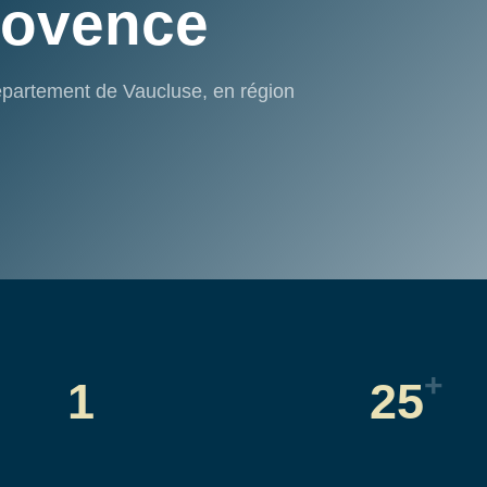
rovence
partement de Vaucluse, en région
+
1
25