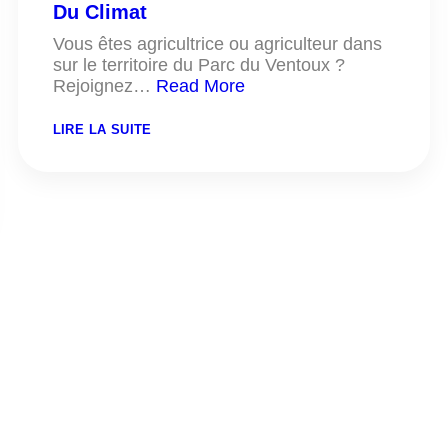
Du Climat
Vous êtes agricultrice ou agriculteur dans
sur le territoire du Parc du Ventoux ?
Rejoignez…
Read More
:
LIRE LA SUITE
DEVENEZ
UN.E
AGRI-
EXPLORATEUR.RICE
DU
CLIMAT