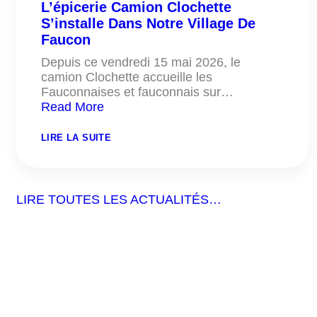
L’épicerie Camion Clochette
S’installe Dans Notre Village De
Faucon
Depuis ce vendredi 15 mai 2026, le
camion Clochette accueille les
Fauconnaises et fauconnais sur…
Read More
:
LIRE LA SUITE
L’ÉPICERIE
CAMION
CLOCHETTE
S’INSTALLE
DANS
LIRE TOUTES LES ACTUALITÉS…
NOTRE
VILLAGE
DE
FAUCON