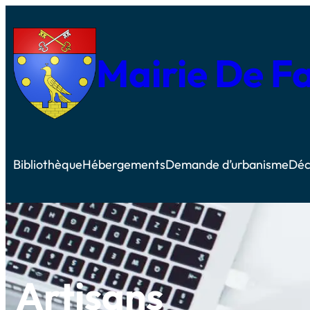
Mairie De F
Bibliothèque
Hébergements
Demande d’urbanisme
Déc
Artisans