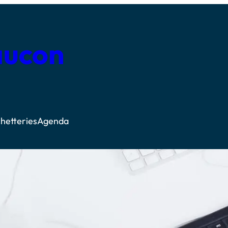
aucon
hetteries
Agenda