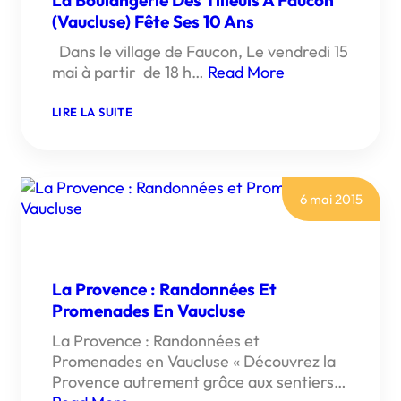
La Boulangerie Des Tilleuls À Faucon
(Vaucluse) Fête Ses 10 Ans
Dans le village de Faucon, Le vendredi 15
mai à partir de 18 h…
Read More
:
LIRE LA SUITE
LA
BOULANGERIE
DES
TILLEULS
À
FAUCON
6 mai 2015
(VAUCLUSE)
FÊTE
SES
10
ANS
La Provence : Randonnées Et
Promenades En Vaucluse
La Provence : Randonnées et
Promenades en Vaucluse « Découvrez la
Provence autrement grâce aux sentiers…