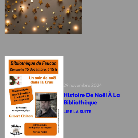
T
N
R
R
E
I
E
A
C
V
N
E
I
N
D
L
É
U
L
E
C
A
2
L
G
0
I
E
2
M
D
5
A
E
T
F
A
U
C
O
N
29 novembre 2024
Histoire De Noël À La
Bibliothèque
LIRE LA SUITE
:
H
I
S
T