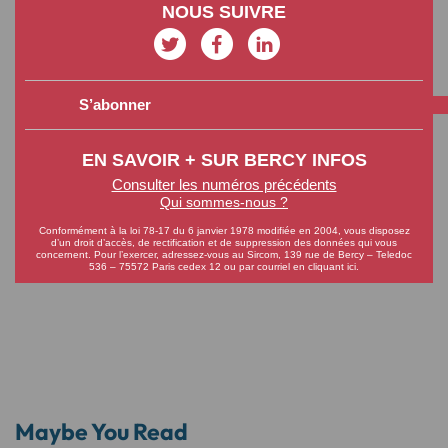
NOUS SUIVRE
S’abonner
EN SAVOIR + SUR BERCY INFOS
Consulter les numéros précédents
Qui sommes-nous ?
Conformément à la loi 78-17 du 6 janvier 1978 modifiée en 2004, vous disposez
d’un droit d’accès, de rectification et de suppression des données qui vous
concernent. Pour l’exercer, adressez-vous au Sircom, 139 rue de Bercy – Teledoc
536 – 75572 Paris cedex 12 ou
par courriel en cliquant ici
.
Maybe You Read