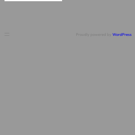
O
I
R
E
D
E
N
Proudly powered by
WordPress
O
Ë
L
À
L
A
B
I
B
L
I
O
T
H
È
Q
U
E