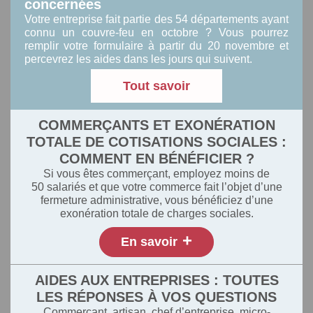
concernées
Votre entreprise fait partie des 54 départements ayant
connu un couvre-feu en octobre ? Vous pourrez
remplir votre formulaire à partir du 20 novembre et
percevrez les aides dans les jours qui suivent.
Tout savoir
COMMERÇANTS ET EXONÉRATION
TOTALE DE COTISATIONS SOCIALES :
COMMENT EN BÉNÉFICIER ?
Si vous êtes commerçant, employez moins de
50 salariés et que votre commerce fait l’objet d’une
fermeture administrative, vous bénéficiez d’une
exonération totale de charges sociales.
+
En savoir
AIDES AUX ENTREPRISES : TOUTES
LES RÉPONSES À VOS QUESTIONS
Commerçant, artisan, chef d’entreprise, micro-