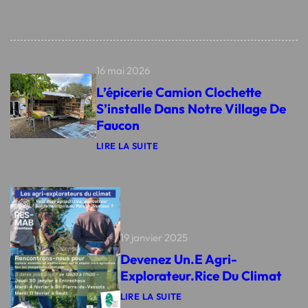
16 mai 2026
L’épicerie Camion Clochette
S’installe Dans Notre Village De
Faucon
LIRE LA SUITE
:
L
’
É
P
I
C
E
19 janvier 2025
R
I
Devenez Un.e Agri-
E
Explorateur.rice Du Climat
C
A
LIRE LA SUITE
M
: