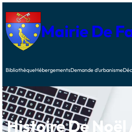
Mairie De F
Bibliothèque
Hébergements
Demande d’urbanisme
Déc
Histoire De Noël