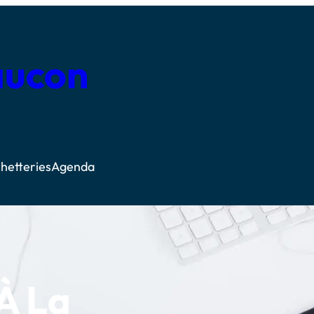
aucon
hetteries
Agenda
 À La