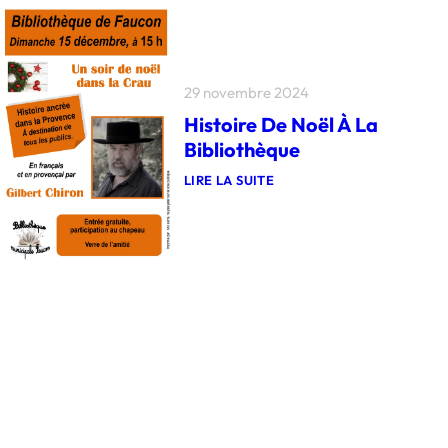
N
C
E
N
H
A
E
E
G
A
T
R
N
T
I
N
E
-
29 novembre 2024
É
S
E
E
’
Histoire De Noël À La
X
2
I
P
Bibliothèque
0
N
L
2
S
O
LIRE LA SUITE
5
T
R
:
A
A
H
L
T
I
L
E
S
E
U
T
D
R
O
A
.
I
N
R
R
S
I
E
N
C
D
O
E
E
T
D
N
R
U
O
E
C
Ë
V
L
L
I
I
À
L
M