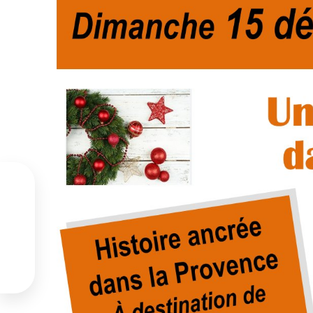



