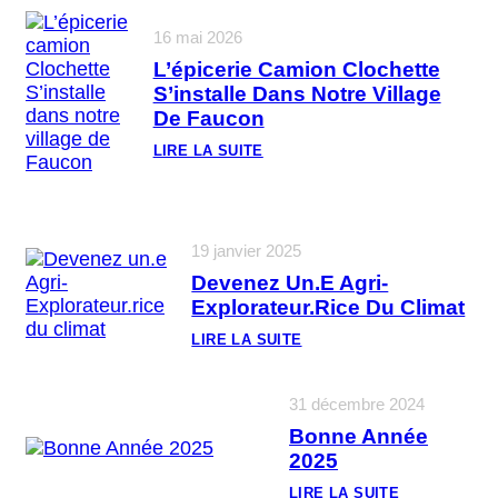
16 mai 2026
L’épicerie Camion Clochette
S’installe Dans Notre Village
De Faucon
LIRE LA SUITE
:
L
’
É
P
I
19 janvier 2025
C
Devenez Un.e Agri-
E
R
Explorateur.rice Du Climat
I
E
LIRE LA SUITE
C
:
A
D
M
E
I
31 décembre 2024
V
O
E
N
Bonne Année
N
C
E
2025
L
Z
O
U
LIRE LA SUITE