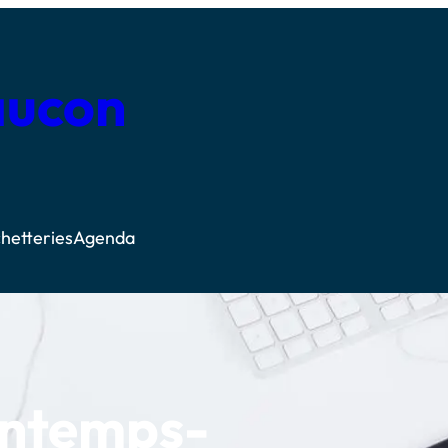
aucon
hetteries
Agenda
intemps-