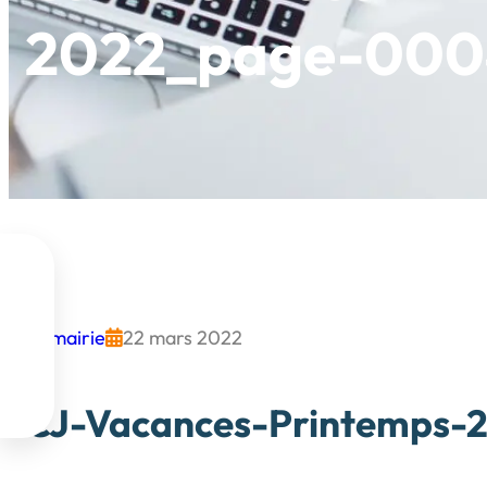
2022_page-000


mairie
22 mars 2022




CJ-Vacances-Printemps-