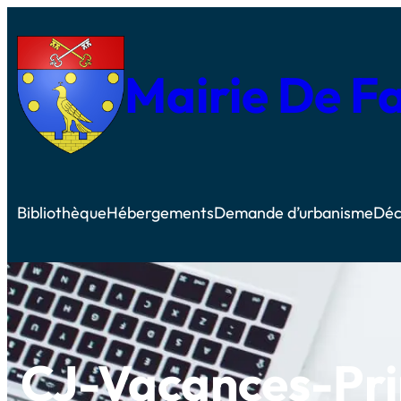
Mairie De F
Bibliothèque
Hébergements
Demande d’urbanisme
Déc
CJ-Vacances-Pr