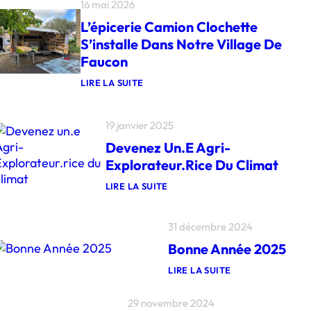
16 mai 2026
L’épicerie Camion Clochette
S’installe Dans Notre Village De
Faucon
LIRE LA SUITE
:
L
’
19 janvier 2025
É
P
Devenez Un.e Agri-
I
C
Explorateur.rice Du Climat
E
R
LIRE LA SUITE
I
:
E
D
C
E
31 décembre 2024
A
V
M
E
Bonne Année 2025
I
N
O
E
LIRE LA SUITE
N
Z
:
C
U
B
L
N
29 novembre 2024
O
O
.