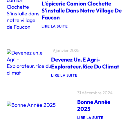
L’épicerie Camion Clochette
S’installe Dans Notre Village De
Faucon
LIRE LA SUITE
:
L
’
É
P
19 janvier 2025
I
Devenez Un.e Agri-
C
E
Explorateur.rice Du Climat
R
I
LIRE LA SUITE
E
:
C
D
A
E
M
31 décembre 2024
V
I
E
O
Bonne Année
N
N
E
2025
C
Z
L
U
LIRE LA SUITE
O
N
:
C
.
B
H