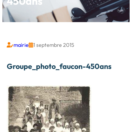
450ans
mairie
1 septembre 2015


Groupe_photo_faucon-450ans