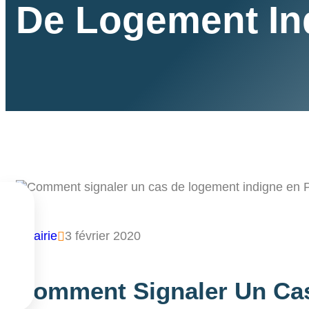
De Logement In


mairie
3 février 2020



Comment Signaler Un Cas
