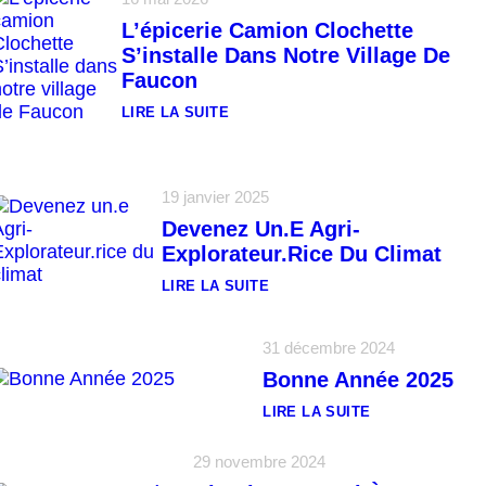
L’épicerie Camion Clochette
S’installe Dans Notre Village De
Faucon
LIRE LA SUITE
:
L
’
É
P
19 janvier 2025
I
Devenez Un.e Agri-
C
E
Explorateur.rice Du Climat
R
I
LIRE LA SUITE
E
:
C
D
A
E
M
31 décembre 2024
V
I
E
O
Bonne Année 2025
N
N
E
C
LIRE LA SUITE
Z
L
:
U
O
B
N
C
O
29 novembre 2024
.
H
N
E
E