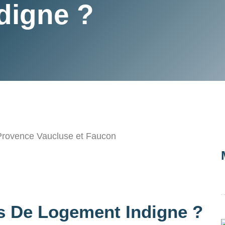
digne ?
 De Logement Indigne ?