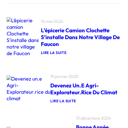
16 mai 2026
L’épicerie Camion Clochette
S’installe Dans Notre Village De
Faucon
LIRE LA SUITE
:
L
’
É
P
19 janvier 2025
I
Devenez Un.e Agri-
C
E
Explorateur.rice Du Climat
R
I
LIRE LA SUITE
E
:
C
D
A
E
M
31 décembre 2024
V
I
E
O
Bonne Année