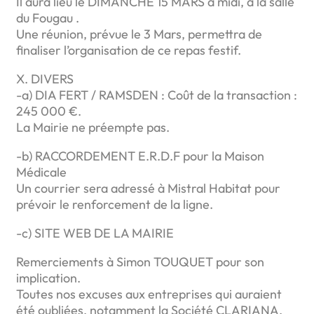
Il aura lieu le DIMANCHE 15 MARS à midi, à la salle
du Fougau .
Une réunion, prévue le 3 Mars, permettra de
finaliser l’organisation de ce repas festif.
X. DIVERS
-a) DIA FERT / RAMSDEN : Coût de la transaction :
245 000 €.
La Mairie ne préempte pas.
-b) RACCORDEMENT E.R.D.F pour la Maison
Médicale
Un courrier sera adressé à Mistral Habitat pour
prévoir le renforcement de la ligne.
-c) SITE WEB DE LA MAIRIE
Remerciements à Simon TOUQUET pour son
implication.
Toutes nos excuses aux entreprises qui auraient
été oubliées, notamment la Société CLARIANA.