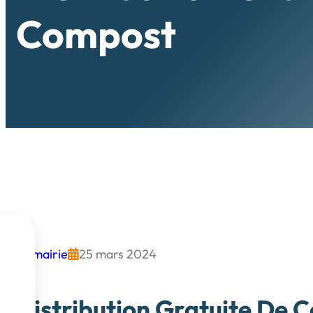
Compost

mairie
25 mars 2024




Distribution Gratuite De 