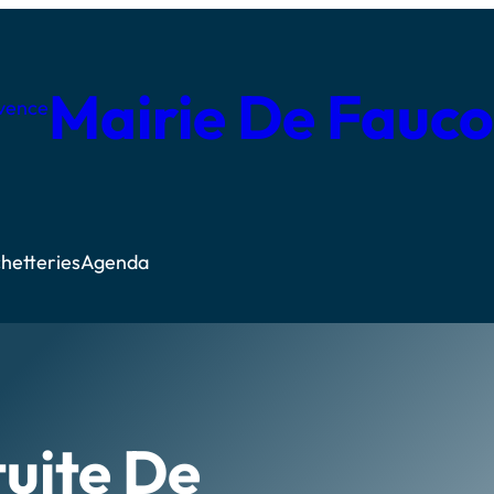
Mairie De Fauc
hetteries
Agenda
tuite De