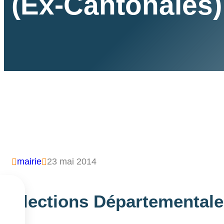
(ex-Cantonales)
mairie
23 mai 2014



Élections Départementale
