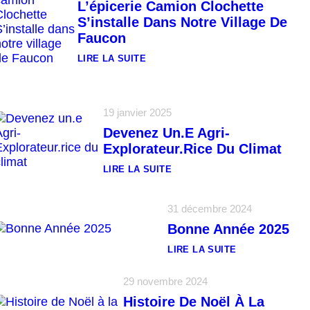
L’épicerie Camion Clochette
S’installe Dans Notre Village De
Faucon
LIRE LA SUITE
:
L
’
É
P
19 janvier 2025
I
Devenez Un.e Agri-
C
E
Explorateur.rice Du Climat
R
I
LIRE LA SUITE
E
:
C
D
A
E
M
31 décembre 2024
V
I
E
O
Bonne Année 2025
N
N
E
C
LIRE LA SUITE
Z
L
:
U
O
B
N
C
O
29 novembre 2024
.
H
N
E
E
Histoire De Noël À La
N
A
T