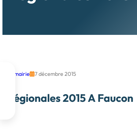

mairie
7 décembre 2015



Régionales 2015 A Faucon

