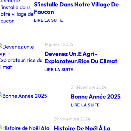
S’installe Dans Notre Village De
Faucon
LIRE LA SUITE
:
L
’
É
P
19 janvier 2025
I
C
Devenez Un.e Agri-
E
Explorateur.rice Du Climat
R
I
E
LIRE LA SUITE
C
:
A
D
M
E
I
31 décembre 2024
V
O
E
N
Bonne Année 2025
N
C
E
L
Z
LIRE LA SUITE
O
U
:
C
N
B
H
.
O
29 novembre 2024
E
E
N
T
A
Histoire De Noël À La
N
T
G