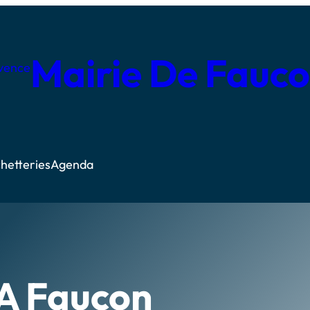
Mairie De Fauc
hetteries
Agenda
 A Faucon