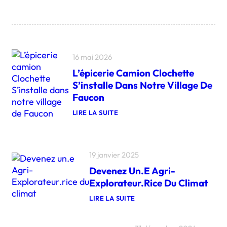
16 mai 2026
L’épicerie Camion Clochette
S’installe Dans Notre Village De
Faucon
LIRE LA SUITE
:
L
’
É
P
19 janvier 2025
I
Devenez Un.e Agri-
C
E
Explorateur.rice Du Climat
R
I
LIRE LA SUITE
E
:
C
D
A
E
M