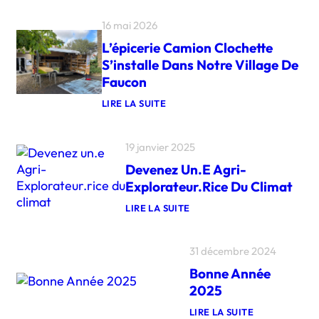
16 mai 2026
L’épicerie Camion Clochette
S’installe Dans Notre Village De
Faucon
LIRE LA SUITE
:
L
’
19 janvier 2025
É
P
Devenez Un.e Agri-
I
C
Explorateur.rice Du Climat
E
R
LIRE LA SUITE
I
:
E
D
C
E
31 décembre 2024
A
V
M
E
Bonne Année
I
N
O
E
2025
N
Z
C
U
LIRE LA SUITE
L