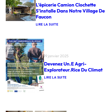
L’épicerie Camion Clochette
S’installe Dans Notre Village De
Faucon
LIRE LA SUITE
:
L
’
É
P
I
C
19 janvier 2025
E
R
Devenez Un.e Agri-
I
E
Explorateur.rice Du Climat
C
A
LIRE LA SUITE
M
:
I
D
O
E
N
V
C
E
L
N
O
E
C
Z
H