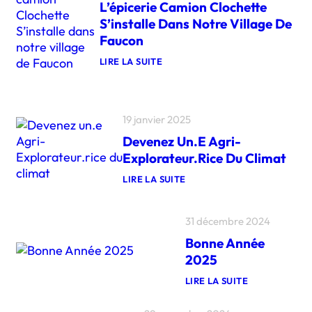
L’épicerie Camion Clochette
S’installe Dans Notre Village De
Faucon
LIRE LA SUITE
:
L
’
É
P
19 janvier 2025
I
Devenez Un.e Agri-
C
E
Explorateur.rice Du Climat
R
I
LIRE LA SUITE
E
:
C
D
A
E
M
31 décembre 2024
V
I
E
O
Bonne Année
N
N
E
2025
C
Z
L
U
LIRE LA SUITE
O
N
:
C
.
B
H