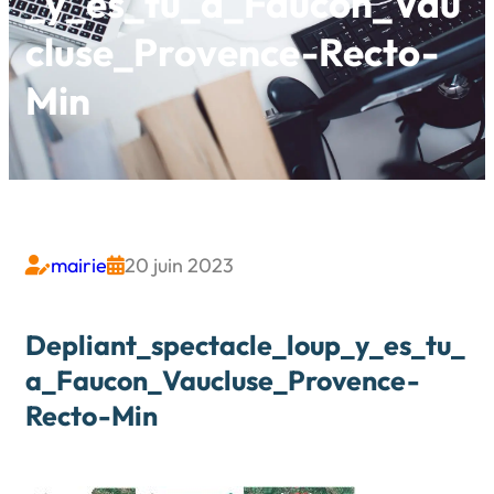
_y_es_tu_a_Faucon_Vau
Cluse_Provence-Recto-
Min
mairie
20 juin 2023


Depliant_spectacle_loup_y_es_tu_
A_Faucon_Vaucluse_Provence-
Recto-Min