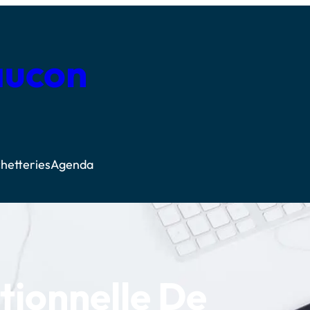
aucon
hetteries
Agenda
tionnelle De