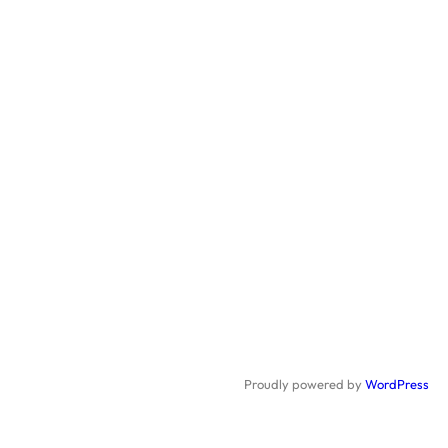
L
A
O
A
T
T
G
H
E
È
D
Q
E
U
F
E
A
U
C
O
N
Proudly powered by
WordPress