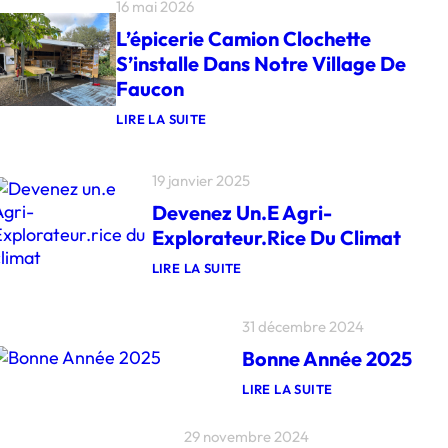
16 mai 2026
L’épicerie Camion Clochette
S’installe Dans Notre Village De
Faucon
LIRE LA SUITE
:
L
’
19 janvier 2025
É
P
Devenez Un.e Agri-
I
C
Explorateur.rice Du Climat
E
R
LIRE LA SUITE
I
:
E
D
C
E
31 décembre 2024
A
V
M
E
Bonne Année 2025
I
N
O
E
LIRE LA SUITE
N
Z
:
C
U
B
L
N
29 novembre 2024
O
O
.