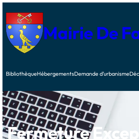
Mairie De F
Bibliothèque
Hébergements
Demande d’urbanisme
Déc
Fermeture Excep