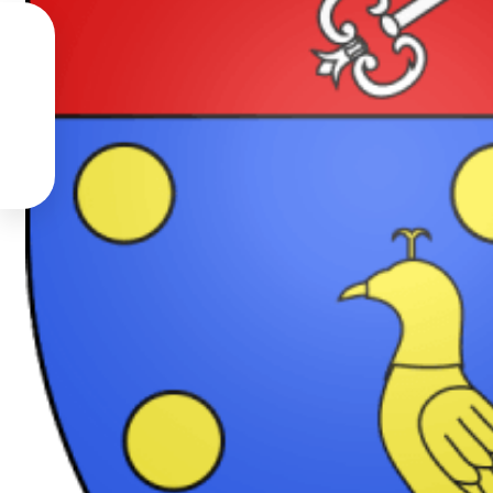



