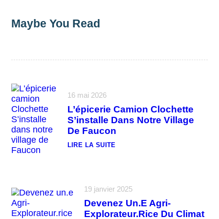
Maybe You Read
16 mai 2026
L’épicerie Camion Clochette
S’installe Dans Notre Village
De Faucon
LIRE LA SUITE
:
L
’
É
P
I
19 janvier 2025
C
Devenez Un.e Agri-
E
R
Explorateur.rice Du Climat
I