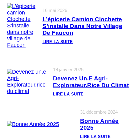
16 mai 2026
L’épicerie Camion Clochette
S’installe Dans Notre Village
De Faucon
LIRE LA SUITE
:
L
’
É
P
I
19 janvier 2025
C
Devenez Un.e Agri-
E
R
Explorateur.rice Du Climat
I
E
LIRE LA SUITE
C
:
A
D
M
E
I
31 décembre 2024
V
O
E
N
Bonne Année
N
C
E
2025
L
Z
O
U
LIRE LA SUITE