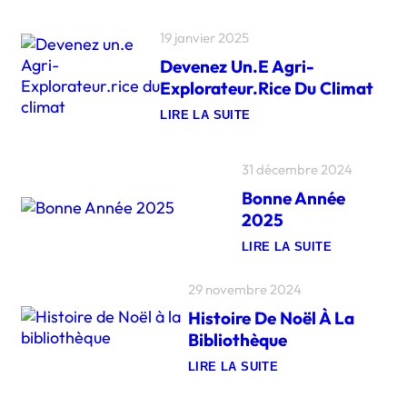
’
É
P
19 janvier 2025
I
C
Devenez Un.e Agri-
E
R
Explorateur.rice Du Climat
I
E
LIRE LA SUITE
C
:
A
D
M
E
I
31 décembre 2024
V
O
E
N
Bonne Année
N
C
E
2025
L
Z
O
U
C
LIRE LA SUITE
N
:
H
.
B
E
E
O
29 novembre 2024
T
A
N
T
G
Histoire De Noël À La
N
E
R
E
S
I
Bibliothèque
A
’
-
N
I
E
LIRE LA SUITE
N
N
X
:
É
S
P
H
E
T
L
I