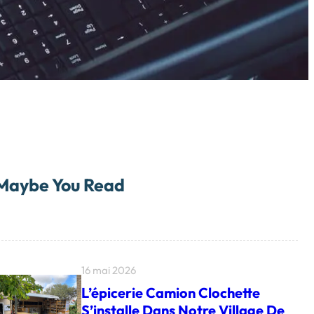
Maybe You Read
16 mai 2026
L’épicerie Camion Clochette
S’installe Dans Notre Village De