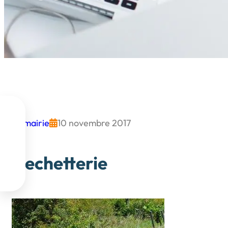

mairie
10 novembre 2017




Dechetterie
