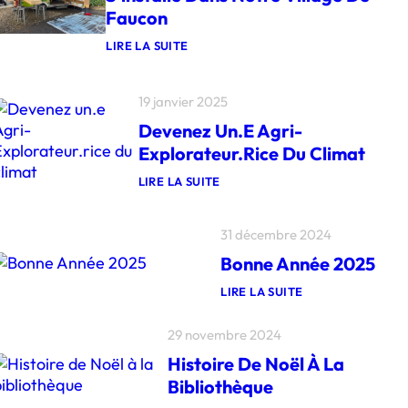
Faucon
LIRE LA SUITE
:
L
’
19 janvier 2025
É
P
Devenez Un.e Agri-
I
C
Explorateur.rice Du Climat
E
R
LIRE LA SUITE
I
:
E
D
C
E
31 décembre 2024
A
V
M
E
Bonne Année 2025
I
N
O
E
LIRE LA SUITE
N
Z
:
C
U
B
L
N
29 novembre 2024
O
O
.
N
C
E
Histoire De Noël À La
N
H
A
E
E
Bibliothèque
G
A
T
R
N