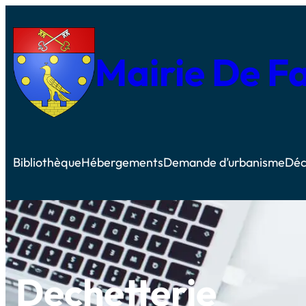
Mairie De F
Bibliothèque
Hébergements
Demande d’urbanisme
Déc
Dechetterie