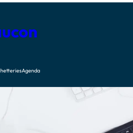
aucon
hetteries
Agenda