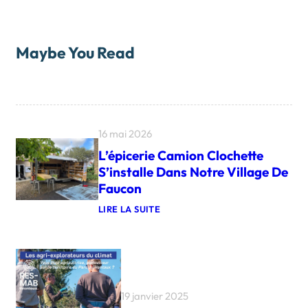
Maybe You Read
16 mai 2026
L’épicerie Camion Clochette
S’installe Dans Notre Village De
Faucon
LIRE LA SUITE
:
L
’
É
P
I
C
19 janvier 2025
E
R