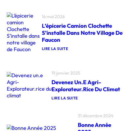
16 mai 2026
L’épicerie Camion Clochette
S’installe Dans Notre Village De
Faucon
LIRE LA SUITE
:
L
’
É
P
19 janvier 2025
I
Devenez Un.e Agri-
C
E
Explorateur.rice Du Climat
R
I
LIRE LA SUITE
E
:
C
D
A
E
M
31 décembre 2024
V
I
E
O
Bonne Année
N
N
E