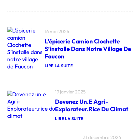
16 mai 2026
L’épicerie Camion Clochette
S’installe Dans Notre Village De
Faucon
LIRE LA SUITE
:
L
’
É
P
19 janvier 2025
I
Devenez Un.e Agri-
C
E
Explorateur.rice Du Climat
R
I
LIRE LA SUITE
E
:
C
D
A
E
M
31 décembre 2024
V