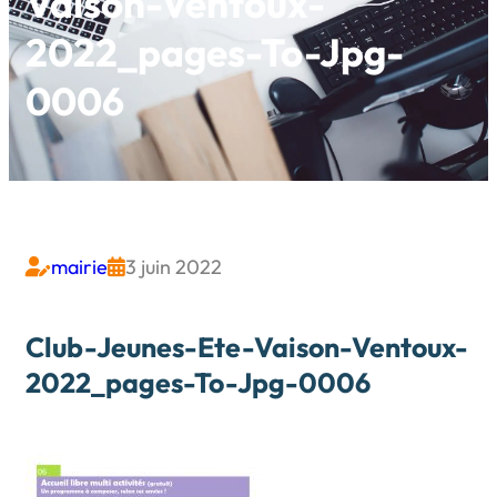
Vaison-Ventoux-
2022_pages-To-Jpg-
0006
mairie
3 juin 2022


Club-Jeunes-Ete-Vaison-Ventoux-
2022_pages-To-Jpg-0006