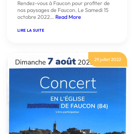
Rendez-vous à Faucon pour profiter de
nos paysages de Faucon. Le Samedi 15
octobre 2022…
Read More
:
LIRE LA SUITE
1ÈRE
RANDONNÉE
DU
CHEMIN
DES
CHAPELLES
29 juillet 2022
EN
PAYS
VENTOUX