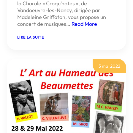
la Chorale « Croqu’notes », de
Vandoeuvre-les-Nancy, dirigée par
Madeleine Griffaton, vous propose un
concert de musiques…
Read More
:
LIRE LA SUITE
SOIRÉE
AVEC
LA
CHORALE
« CROQU’NOTES »
DANS
5 mai 2022
L’ÉGLISE
DE
FAUCON