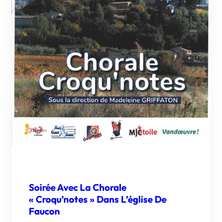
Soirée Avec La Chorale
« Croqu’notes » Dans L’église De
Faucon