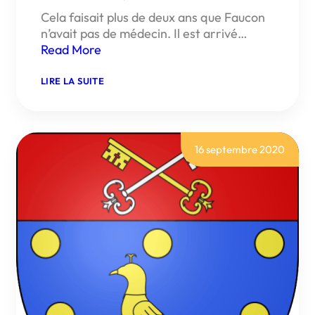
Cela faisait plus de deux ans que Faucon
n’avait pas de médecin. Il est arrivé…
Read More
:
LIRE LA SUITE
REPORTAGE
SUR
L’INSTALLATION
DU
MÉDÉCIN
GÉNÉRALISTE
16 septembre 2020
À
FAUCON
(FRANCE
BLEU
VAUCLUSE)