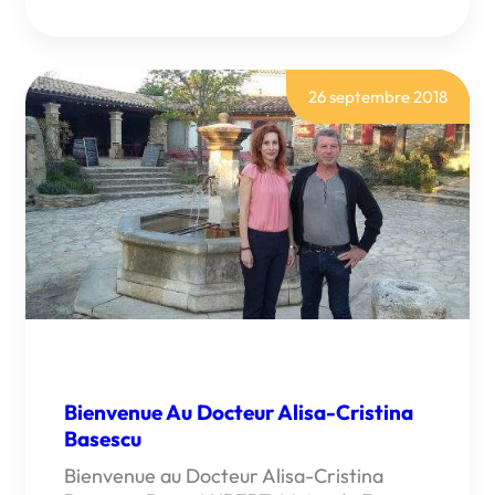
PÔLE
SANTÉ
« LA
BERGÈRE »
:
UN
26 septembre 2018
NOUVEAU
MÉDECIN
DÈS
DÉCEMBRE
2020
Bienvenue Au Docteur Alisa-Cristina
Basescu
Bienvenue au Docteur Alisa-Cristina