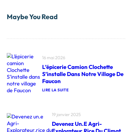
Maybe You Read
16 mai 2026
L’épicerie Camion Clochette
S’installe Dans Notre Village De
Faucon
LIRE LA SUITE
:
L
’
É
P
19 janvier 2025
I
Devenez Un.e Agri-
C
E
Explorateur.rice Du Climat
R