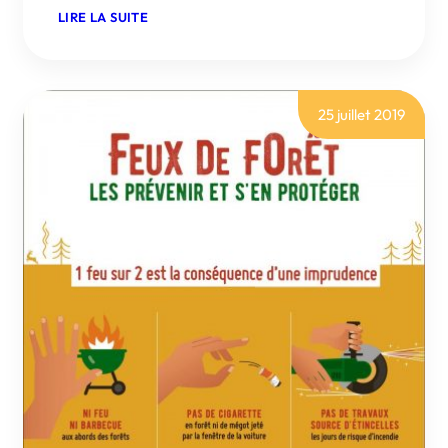
:
LIRE LA SUITE
RENFORCEMENT
DES
MESURES
FACE
À
INFLUENZA
25 juillet 2019
AVIAIRE
EN
BASSE
COURS