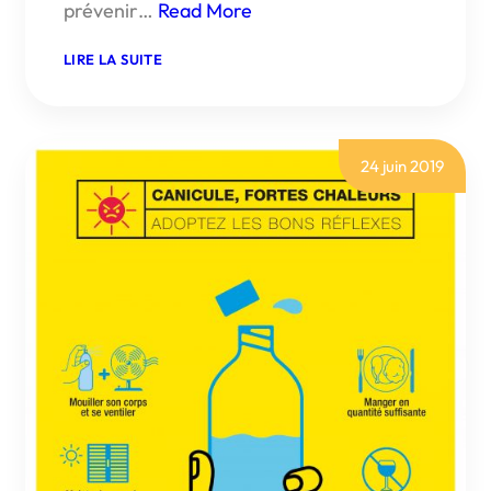
prévenir…
Read More
:
LIRE LA SUITE
VIGILANCE
FEUX
DE
FORÊTS
RISQUE
TRÈS
24 juin 2019
SÉVÈRE