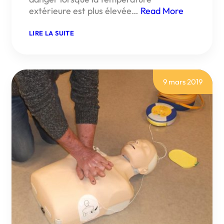
extérieure est plus élevée…
Read More
:
LIRE LA SUITE
CANICULE,
FORTES
CHALEURS
:
ADOPTEZ
LES
9 mars 2019
BONS
RÉFLEXES