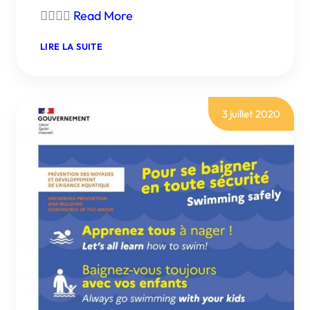

Read More
:
LIRE LA SUITE
ARRÊTÉ
D’INTERDICTION
D’ACCÈS
AUX
MASSIFS
FORESTIERS
3 juillet 2020
JUSQU’AU
15
SEPTEMBRE
2020