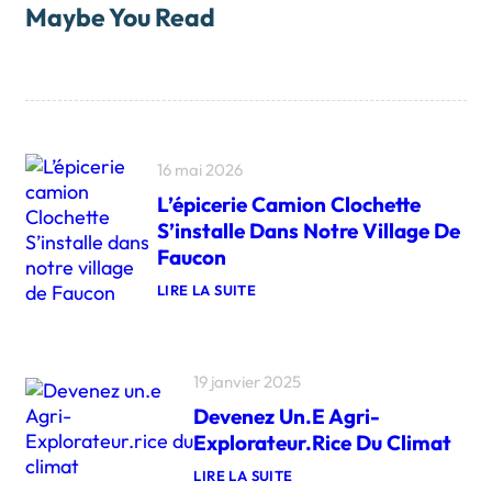
Maybe You Read
16 mai 2026
L’épicerie Camion Clochette
S’installe Dans Notre Village De
Faucon
LIRE LA SUITE
:
L
’
É
P
19 janvier 2025
I
Devenez Un.e Agri-
C
E
Explorateur.rice Du Climat
R
I
LIRE LA SUITE
E